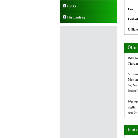
Links
Fax
Ihr Eintrag
E-Mail
Offizie
Öffnu
Bitte b
Tierga
Sommer
Montag
Sa, So
letzter
Winterz
täglich
Am 24.
Eintri