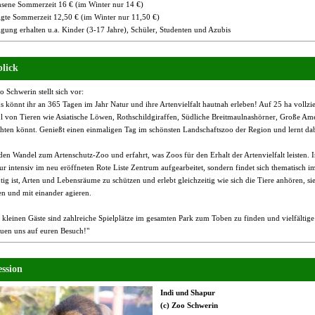
sene Sommerzeit 16 € (im Winter nur 14 €)
gte Sommerzeit 12,50 € (im Winter nur 11,50 €)
gung erhalten u.a. Kinder (3-17 Jahre), Schüler, Studenten und Azubis
lick
 Schwerin stellt sich vor:
s könnt ihr an 365 Tagen im Jahr Natur und ihre Artenvielfalt hautnah erleben! Auf 25 ha vollzieht 
hl von Tieren wie Asiatische Löwen, Rothschildgiraffen, Südliche Breitmaulnashörner, Große A
hten könnt. Genießt einen einmaligen Tag im schönsten Landschaftszoo der Region und lernt da
 den Wandel zum Artenschutz-Zoo und erfahrt, was Zoos für den Erhalt der Artenvielfalt leisten
ur intensiv im neu eröffneten Rote Liste Zentrum aufgearbeitet, sondern findet sich thematisch 
tig ist, Arten und Lebensräume zu schützen und erlebt gleichzeitig wie sich die Tiere anhören, sie
n und mit einander agieren.
e kleinen Gäste sind zahlreiche Spielplätze im gesamten Park zum Toben zu finden und vielfälti
euen uns auf euren Besuch!"
ssion
Indi und Shapur
(c) Zoo Schwerin