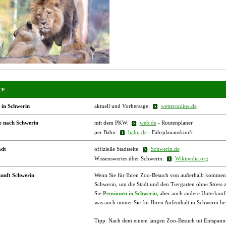
ce
 in Schwerin
aktuell und Vorhersage:
wetteronline.de
e nach Schwerin
mit dem PKW:
web.de
- Routenplaner
per Bahn:
bahn.de
- Fahrplanauskunft
adt
offizielle Stadtseite:
Schwerin.de
Wissenswertes über Schwerin:
Wikipedia.org
unft Schwerin
Wenn Sie für Ihren Zoo-Besuch von außerhalb kommen, b
Schwerin, um die Stadt und den Tiergarten ohne Stress
Sie
Pensionen in Schwerin
, aber auch andere Unterkün
was auch immer Sie für Ihren Aufenthalt in Schwerin b
Tipp: Nach dem einem langen Zoo-Besuch tut Entspannu