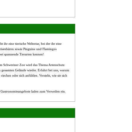
ihr eine tierische Weltreise, bei der ihr eine
meisenbären sowie Pinguine und Flamingos
bei spannende Tierarten kennen!
. Im Schweriner Zoo wird das Thema Artenschutz
im gesamten Gelände wieder. Erfahrt bei uns, warum
 riechen oder sich anfühlen. Versteht, wie sie sich
ge Gastronomieangebote laden zum Verweilen ein.