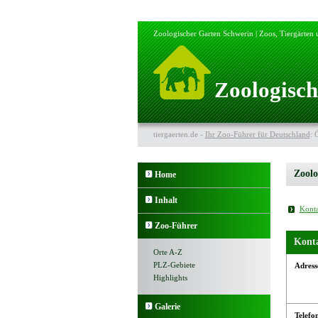
Zoologischer Garten Schwerin | Zoos, Tiergärten
Zoologisch
tiergaerten.de -
Ihr Zoo-Führer für Deutschland
: 
Zoolo
Home
Inhalt
Konta
Zoo-Führer
Kont
Orte A-Z
PLZ-Gebiete
Adress
Highlights
Galerie
Telefo