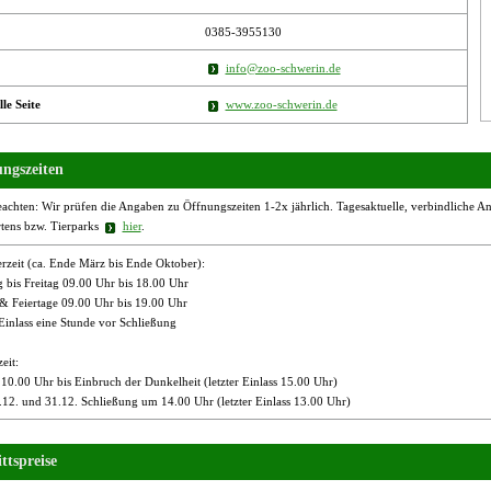
0385-3955130
info@zoo-schwerin.de
lle Seite
www.zoo-schwerin.de
ngszeiten
eachten: Wir prüfen die Angaben zu Öffnungszeiten 1-2x jährlich. Tagesaktuelle, verbindliche Ang
rtens bzw. Tierparks
hier
.
zeit (ca. Ende März bis Ende Oktober):
 bis Freitag 09.00 Uhr bis 18.00 Uhr
 & Feiertage 09.00 Uhr bis 19.00 Uhr
 Einlass eine Stunde vor Schließung
eit:
 10.00 Uhr bis Einbruch der Dunkelheit (letzter Einlass 15.00 Uhr)
12. und 31.12. Schließung um 14.00 Uhr (letzter Einlass 13.00 Uhr)
ttspreise