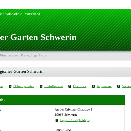
 und Wildparks in Deutschland
er Garten Schwerin
Öffnungszeiten, Preise, Lage, Fotos
gischer Garten Schwerin
kt
Öffnungszeiten
Eintrittspreise
Überblick
Impression
Servic
akt
e
An der Crivitzer Chaussee 1
19063 Schwerin
Lage in Google Maps
n
0385-395510