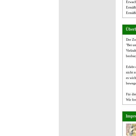
Erwach
Ermäßi
Ermäßi
Überb
Der Zoo
"Bei un
Vielza
beobac
Erlebt
nicht n
es wich
bewege
Für di
Wir fr
Impre