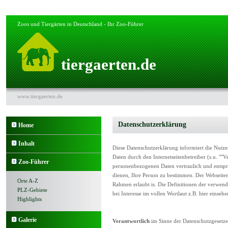
Zoos und Tiergärten in Deutschland - Ihr Zoo-Führer
tiergaerten.de
www.tiergaerten.de
Datenschutzerklärung
Home
Inhalt
Diese Datenschutzerklärung informiert die Nut
Daten durch den Internetseitenbetreiber (s.u. ""V
Zoo-Führer
personenbezogenen Daten vertraulich und entspr
dienen, Ihre Person zu bestimmen. Der Webseiten
Orte A-Z
Rahmen erlaubt is. Die Definitionen der verwend
PLZ-Gebiete
bei Interesse im vollen Wortlaut z.B. hier einse
Highlights
Galerie
Verantwortlich
im Sinne der Datenschutzgesetz