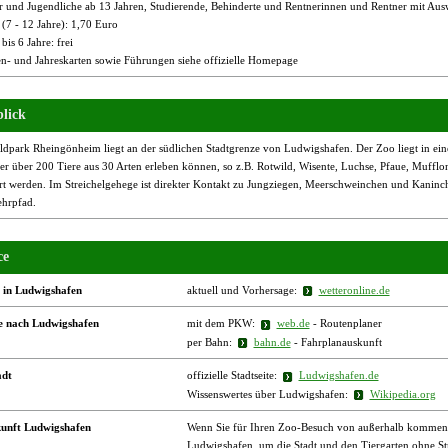
r und Jugendliche ab 13 Jahren, Studierende, Behinderte und Rentnerinnen und Rentner mit Aus
(7 - 12 Jahre): 1,70 Euro
bis 6 Jahre: frei
en- und Jahreskarten sowie Führungen siehe offizielle Homepage
lick
ldpark Rheingönheim liegt an der südlichen Stadtgrenze von Ludwigshafen. Der Zoo liegt in e
er über 200 Tiere aus 30 Arten erleben können, so z.B. Rotwild, Wisente, Luchse, Pfaue, Muffl
ert werden. Im Streichelgehege ist direkter Kontakt zu Jungziegen, Meerschweinchen und Kaninc
hrpfad.
ce
 in Ludwigshafen
aktuell und Vorhersage:
wetteronline.de
e nach Ludwigshafen
mit dem PKW:
web.de
- Routenplaner
per Bahn:
bahn.de
- Fahrplanauskunft
adt
offizielle Stadtseite:
Ludwigshafen.de
Wissenswertes über Ludwigshafen:
Wikipedia.org
unft Ludwigshafen
Wenn Sie für Ihren Zoo-Besuch von außerhalb kommen, b
Ludwigshafen, um die Stadt und den Tiergarten ohne St