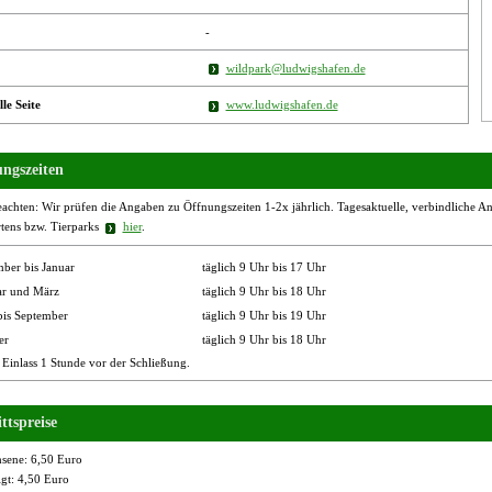
-
wildpark@ludwigshafen.de
lle Seite
www.ludwigshafen.de
ngszeiten
eachten: Wir prüfen die Angaben zu Öffnungszeiten 1-2x jährlich. Tagesaktuelle, verbindliche Ang
rtens bzw. Tierparks
hier
.
ber bis Januar
täglich 9 Uhr bis 17 Uhr
ar und März
täglich 9 Uhr bis 18 Uhr
bis September
täglich 9 Uhr bis 19 Uhr
er
täglich 9 Uhr bis 18 Uhr
 Einlass 1 Stunde vor der Schließung.
ttspreise
sene: 6,50 Euro
gt: 4,50 Euro