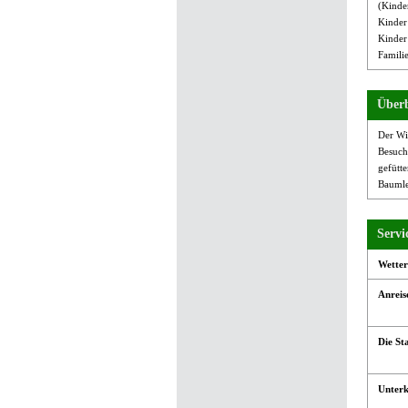
(Kinde
Kinder 
Kinder 
Famili
Überb
Der Wi
Besuch
gefütt
Baumle
Servi
Wetter
Anreis
Die St
Unterk