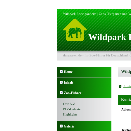
Wildpark Rheingönheim | Zoos, Tiergärten und W
Wildpark 
tiergaerten.de -
Ihr Zoo-Führer für Deutschland
: 
Wild
Home
Inhalt
Konta
Zoo-Führer
Kont
Orte A-Z
PLZ-Gebiete
Adress
Highlights
Galerie
Telefo