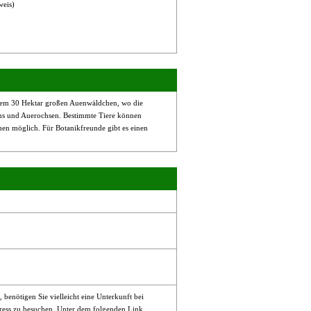
weis)
inem 30 Hektar großen Auenwäldchen, wo die
ons und Auerochsen. Bestimmte Tiere können
hen möglich. Für Botanikfreunde gibt es einen
enötigen Sie vielleicht eine Unterkunft bei
ress zu besuchen. Unter dem folgenden Link