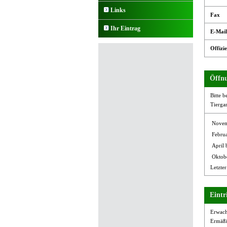
Links
Fax
Ihr Eintrag
E-Mail
Offizie
Öffnu
Bitte b
Tierga
Novem
Febru
April 
Oktob
Letzter
Eintri
Erwach
Ermäßi