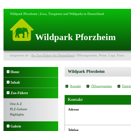
Wildpark Pforzheim | Zoos, Tiergärten und Wildparks in Deutschland
Wildpark Pforzheim
tiergaerten.de -
Ihr Zoo-Führer für Deutschland
: Öffnungszeiten, Preise, Lage, Fotos
Wildpark Pforzheim
Home
Inhalt
Kontakt
Öffnungszeiten
Eintrit
Zoo-Führer
Kontakt
Orte A-Z
PLZ-Gebiete
Adresse
Highlights
Galerie
Telefon