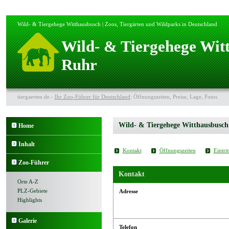
Wild- & Tiergehege Witthausbusch | Zoos, Tiergärten und Wildparks in Deutschland
Wild- & Tiergehege Wit
Ruhr
tiergaerten.de -
Ihr Zoo-Führer für Deutschland
: Öffnungszeiten, Preise, Lage, Fotos
Wild- & Tiergehege Witthausbusch
Home
Inhalt
Kontakt
Öffnungszeiten
Eintrit
Zoo-Führer
Kontakt
Orte A-Z
PLZ-Gebiete
Adresse
Highlights
Galerie
Telefon