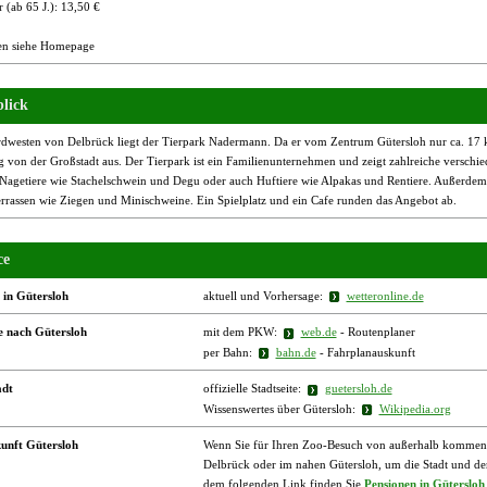
 (ab 65 J.): 13,50 €
n siehe Homepage
lick
dwesten von Delbrück liegt der Tierpark Nadermann. Da er vom Zentrum Gütersloh nur ca. 17 km e
 von der Großstadt aus. Der Tierpark ist ein Familienunternehmen und zeigt zahlreiche verschie
Nagetiere wie Stachelschwein und Degu oder auch Huftiere wie Alpakas und Rentiere. Außerdem g
errassen wie Ziegen und Minischweine. Ein Spielplatz und ein Cafe runden das Angebot ab.
ce
 in Gütersloh
aktuell und Vorhersage:
wetteronline.de
e nach Gütersloh
mit dem PKW:
web.de
- Routenplaner
per Bahn:
bahn.de
- Fahrplanauskunft
adt
offizielle Stadtseite:
guetersloh.de
Wissenswertes über Gütersloh:
Wikipedia.org
unft Gütersloh
Wenn Sie für Ihren Zoo-Besuch von außerhalb kommen, b
Delbrück oder im nahen Gütersloh, um die Stadt und den
dem folgenden Link finden Sie
Pensionen in Gütersloh