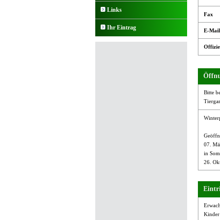
Links
Fax
Ihr Eintrag
E-Mail
Offizie
Öffnu
Bitte b
Tierga
Winter
Geöffn
07. Mä
in Som
26. Ok
Eintri
Erwach
Kinder 