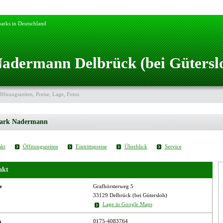
arks in Deutschland
adermann Delbrück (bei Gütersl
Öffnungszeiten, Preise, Lage, Fotos
park Nadermann
kt
Öffnungszeiten
Eintrittspreise
Überblick
Service
akt
e
Grafhörsterweg 5
33129 Delbrück (bei Gütersloh)
Lage in Google Maps
n
0175-4083764