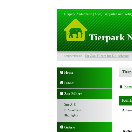
Tierpark Nadermann | Zoos, Tiergärten und Wildp
Tierpark N
tiergaerten.de -
Ihr Zoo-Führer für Deutschland
: 
Tier
Home
Inhalt
Konta
Zoo-Führer
Kont
Orte A-Z
PLZ-Gebiete
Adress
Highlights
Galerie
Telefo