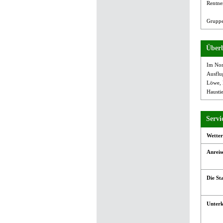
Rentner
Gruppe
Überb
Im Nor
Ausflug
Löwe, 
Hausti
Servi
Wetter
Anreis
Die St
Unterk