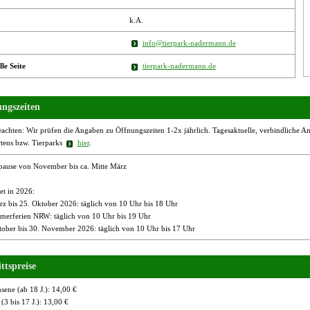
k.A.
info@tierpark-nadermann.de
lle Seite
tierpark-nadermann.de
ngszeiten
eachten: Wir prüfen die Angaben zu Öffnungszeiten 1-2x jährlich. Tagesaktuelle, verbindliche Ang
rtens bzw. Tierparks
hier
.
pause von November bis ca. Mitte März
et in 2026:
rz bis 25. Oktober 2026: täglich von 10 Uhr bis 18 Uhr
merferien NRW: täglich von 10 Uhr bis 19 Uhr
tober bis 30. November 2026: täglich von 10 Uhr bis 17 Uhr
ttspreise
sene (ab 18 J.): 14,00 €
(3 bis 17 J.): 13,00 €