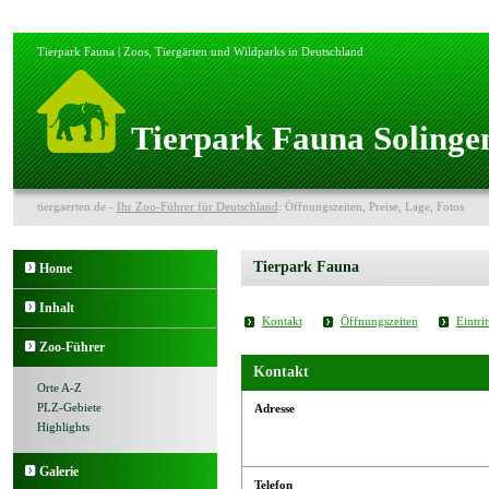
Tierpark Fauna | Zoos, Tiergärten und Wildparks in Deutschland
Tierpark Fauna Solinge
tiergaerten.de -
Ihr Zoo-Führer für Deutschland
: Öffnungszeiten, Preise, Lage, Fotos
Tierpark Fauna
Home
Inhalt
Kontakt
Öffnungszeiten
Eintrit
Zoo-Führer
Kontakt
Orte A-Z
PLZ-Gebiete
Adresse
Highlights
Galerie
Telefon