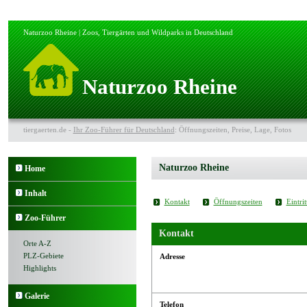
Naturzoo Rheine | Zoos, Tiergärten und Wildparks in Deutschland
Naturzoo Rheine
tiergaerten.de -
Ihr Zoo-Führer für Deutschland
: Öffnungszeiten, Preise, Lage, Fotos
Naturzoo Rheine
Home
Inhalt
Kontakt
Öffnungszeiten
Eintrit
Zoo-Führer
Kontakt
Orte A-Z
PLZ-Gebiete
Adresse
Highlights
Galerie
Telefon