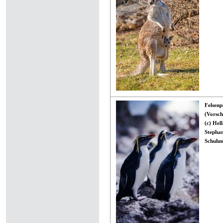
Felsenp
(Vorsch
(c) Hel
Stepha
Schuhm