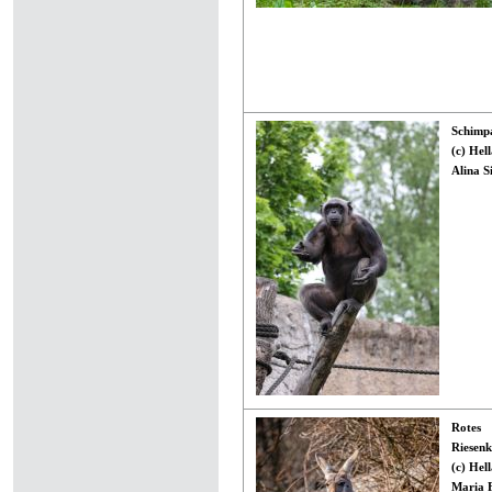
Schimp
(c) Hel
Alina S
Rotes
Riesen
(c) Hel
Maria 