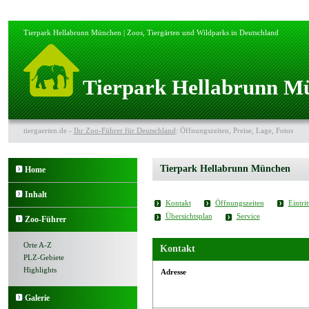
Tierpark Hellabrunn München | Zoos, Tiergärten und Wildparks in Deutschland
Tierpark Hellabrunn M
tiergaerten.de -
Ihr Zoo-Führer für Deutschland
: Öffnungszeiten, Preise, Lage, Fotos
Tierpark Hellabrunn München
Home
Inhalt
Kontakt
Öffnungszeiten
Eintrit
Übersichtsplan
Service
Zoo-Führer
Orte A-Z
Kontakt
PLZ-Gebiete
Highlights
Adresse
Galerie