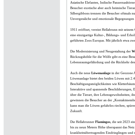
Asiatische Elefanten, Indische Panzernashörn
Besucher exotische aber auch heimische Tiera
Silbergibbons trennen die Besucher oftmals nu
Unvergessliche und emotionale Begegnungen si
1911 eröffnet, vereint Hellabrunn mit sein
eine einzigartige Kultur-, Bildungs- und Erhol
geführten Zoos Europas. Mit jährlich etwa zwe
Die Modernisierung und Neugestaltung der
Wo
Rückzugshöhle für die Wölfe gibt es eine Besuc
Lebensraumgefährdung und die Rückkehr des 
Auch die neue
Löwenanlage
in der Geozone Af
Löwenanlage bietet den beiden Löwen mit 2.4
Beschäftigungsmöglichkeiten wie Kletterbäume
Interaktive und spannende Beschilderungen, 
über die Tierart, ihre Lebensgewohnheiten, i
gewinnen die Besucher an der „Kontaktmembra
kann man die Löwen gefahrlos riechen, spüren
Zukunft.
Die Hellabrunner
Flamingos
, die seit 2023 e
bis zu neun Metern Höhe überspannt das Netz 
krankheitsübertragenden Eindringlingen und m