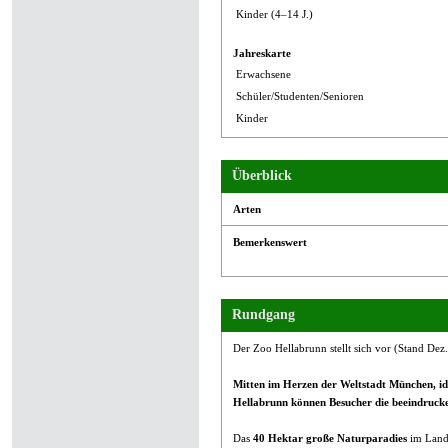
Kinder (4–14 J.)
Jahreskarte
Erwachsene
Schüler/Studenten/Senioren
Kinder
Überblick
Arten
Bemerkenswert
Rundgang
Der Zoo Hellabrunn stellt sich vor (Stand Dez
Mitten im Herzen der Weltstadt München, idy
Hellabrunn können Besucher die beeindrucken
Das
40 Hektar große Naturparadies
im Lands