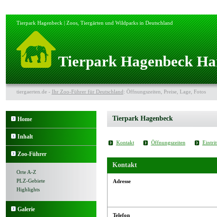
Tierpark Hagenbeck | Zoos, Tiergärten und Wildparks in Deutschland
Tierpark Hagenbeck H
tiergaerten.de -
Ihr Zoo-Führer für Deutschland
: Öffnungszeiten, Preise, Lage, Fotos
Tierpark Hagenbeck
Home
Inhalt
Kontakt
Öffnungszeiten
Eintrit
Zoo-Führer
Kontakt
Orte A-Z
PLZ-Gebiete
Adresse
Highlights
Galerie
Telefon