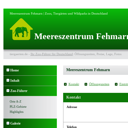
Meereszentrum Fehmarn | Zoos, Tiergärten und Wildparks in Deutschland
Meereszentrum Fehmar
tiergaerten.de -
Ihr Zoo-Führer für Deutschland
: Öffnungszeiten, Preise, Lage, Fotos
Meereszentrum Fehmarn
Home
Inhalt
Kontakt
Öffnungszeiten
Eintrit
Zoo-Führer
Kontakt
Orte A-Z
PLZ-Gebiete
Adresse
Highlights
Galerie
Telefon