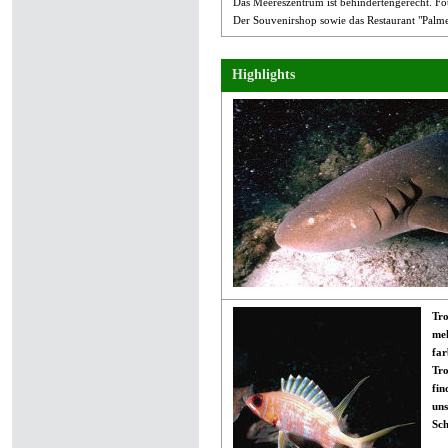
Das Meereszentrum ist behindertengerecht. Fot
Der Souvenirshop sowie das Restaurant "Palme
Highlights
Tr
meh
far
Tro
fin
uns
Sch