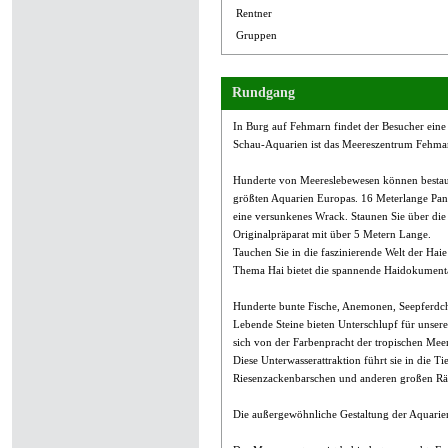
Rentner
Gruppen
Rundgang
In Burg auf Fehmarn findet der Besucher ein
Schau-Aquarien ist das Meereszentrum Fehmarn 
Hunderte von Meereslebewesen können bestaun
größten Aquarien Europas. 16 Meterlange Pan
eine versunkenes Wrack. Staunen Sie über die 
Originalpräparat mit über 5 Metern Lange.
Tauchen Sie in die faszinierende Welt der Haie
Thema Hai bietet die spannende Haidokumentati
Hunderte bunte Fische, Anemonen, Seepferdche
Lebende Steine bieten Unterschlupf für unsere 
sich von der Farbenpracht der tropischen Mee
Diese Unterwasserattraktion führt sie in die T
Riesenzackenbarschen und anderen großen Rä
Die außergewöhnliche Gestaltung der Aquarien