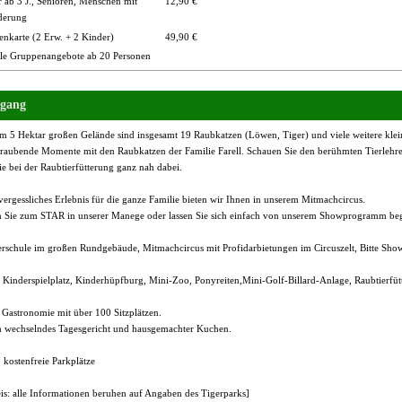
 ab 3 J., Senioren, Menschen mit
12,90 €
derung
enkarte (2 Erw. + 2 Kinder)
49,90 €
lle Gruppenangebote ab 20 Personen
gang
m 5 Hektar großen Gelände sind insgesamt 19 Raubkatzen (Löwen, Tiger) und viele weitere klein
raubende Momente mit den Raubkatzen der Familie Farell. Schauen Sie den berühmten Tierlehrern
ie bei der Raubtierfütterung ganz nah dabei.
ergessliches Erlebnis für die ganze Familie bieten wir Ihnen in unserem Mitmachcircus.
 Sie zum STAR in unserer Manege oder lassen Sie sich einfach von unserem Showprogramm beg
erschule im großen Rundgebäude, Mitmachcircus mit Profidarbietungen im Circuszelt, Bitte Show
Kinderspielplatz, Kinderhüpfburg, Mini-Zoo, Ponyreiten,Mini-Golf-Billard-Anlage, Raubtierfütt
 Gastronomie mit über 100 Sitzplätzen.
h wechselndes Tagesgericht und hausgemachter Kuchen.
 kostenfreie Parkplätze
is: alle Informationen beruhen auf Angaben des Tigerparks]