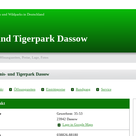
en und Wildparks in Deutschland
und Tigerpark Dassow
Öffnungszeiten, Preise, Lage, Fotos
nis- und Tigerpark Dassow
kt
Öffnungszeiten
Eintrittspreise
Rundgang
Service
akt
e
Gewerbestr. 35-53
23942 Dassow
Lage in Google Maps
n
038826-88180