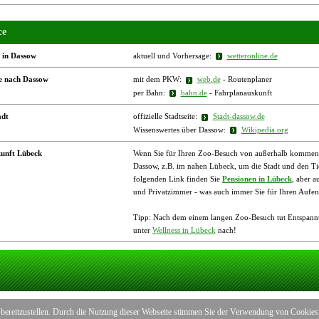
ce
 in Dassow
aktuell und Vorhersage:
wetteronline.de
e nach Dassow
mit dem PKW:
web.de
- Routenplaner
per Bahn:
bahn.de
- Fahrplanauskunft
adt
offizielle Stadtseite:
Stadt-dassow.de
Wissenswertes über Dassow:
Wikipedia.org
unft Lübeck
Wenn Sie für Ihren Zoo-Besuch von außerhalb kommen, b
Dassow, z.B. im nahen Lübeck, um die Stadt und den Ti
folgenden Link finden Sie
Pensionen in Lübeck
, aber 
und Privatzimmer - was auch immer Sie für Ihren Aufen
Tipp: Nach dem einem langen Zoo-Besuch tut Entspannu
unter
Wellness in Lübeck
nach!
 bereitzustellen. Durch die Nutzung dieser Webseite stimmen Sie der Verwendung von Cookies 