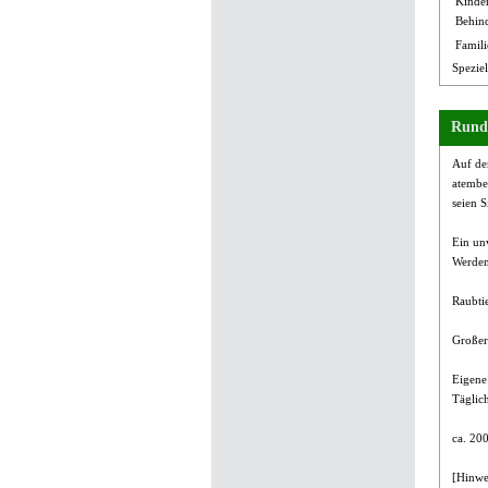
Kinder
Behin
Famili
Spezie
Rund
Auf de
atembe
seien S
Ein unv
Werden
Raubti
Großer 
Eigene
Täglic
ca. 200
[Hinwe