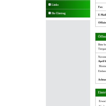
Links
Fax
Ihr Eintrag
E-Mail
Offizie
Öffnu
Bitte b
Tierga
Novemb
April 
Monta
Einlass
Achtu
Eintri
Erwac