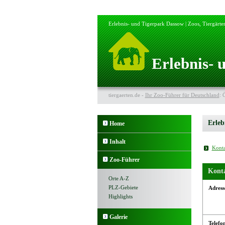
Erlebnis- und Tigerpark Dassow | Zoos, Tiergärt
Erlebnis- 
tiergaerten.de -
Ihr Zoo-Führer für Deutschland
: 
Erleb
Home
Inhalt
Konta
Zoo-Führer
Kont
Orte A-Z
PLZ-Gebiete
Adress
Highlights
Galerie
Telefo