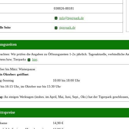
038826-88181
info@tigerpark.de
lle Seite
tigerpark.de
ngszeiten
eachten: Wir prüfen die Angaben zu Öffnungszeiten 1-2x jährlich. Tagesaktuelle, verbindliche Ang
rtens bzw. Tierparks
hier
.
er bis März: Winterpause
bis Oktober: geöffnet
g-Sonntag
10:00 bis 18:00 Uhr
 bis 16:15 Uhr, im Oktober nur bis 15:30 Uhr
ng:
An einigen Werktagen (insbes. im April, Mai, Juni, Sept., Okt.) hat der Tigerpark geschlosse
ttspreise
hsene
14,90 €