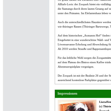
Allfarb-Loris: der Zoopark bietet ein vielfäl
die Siamangs durch ihren lauten Gesang auf s
unter den Primaten. Im Elefantenhaus leben v
Auch die unterschiedlichsten Haustiere werden 
wie thüringer Rassen (Thüringer Bartzwerge,
Auf dem historischen „Axmanns Hof“ finden si
Eingebettet in eine wunderschöne Wald- und W
Löwensavanne Erholung und Abwechslung für
Ab 2010 werden Strauße und Rappenantilopen
Für das leibliche Wohl sorgen die Zoogaststä
auf dem Plateau des Bistros einen Kaffee trin
Abenteuerspielplatz vergnügen.
Der Zoopark ist mit der Buslinie 26 und der S
ausreichend kostenlose Parkplätze gegenüber
Impressionen
Lisztaffen
(c) Thüri
Zoopark