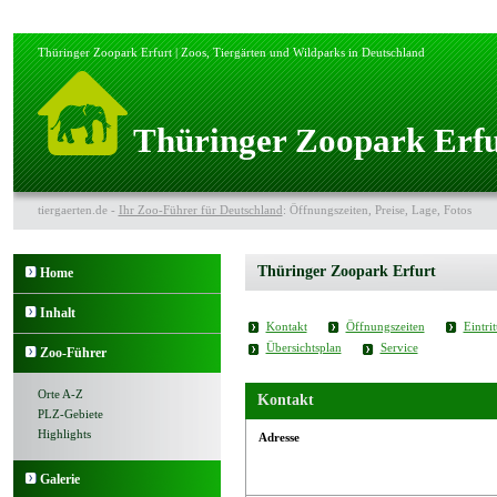
Thüringer Zoopark Erfurt | Zoos, Tiergärten und Wildparks in Deutschland
Thüringer Zoopark Erfu
tiergaerten.de -
Ihr Zoo-Führer für Deutschland
: Öffnungszeiten, Preise, Lage, Fotos
Thüringer Zoopark Erfurt
Home
Inhalt
Kontakt
Öffnungszeiten
Eintrit
Übersichtsplan
Service
Zoo-Führer
Orte A-Z
Kontakt
PLZ-Gebiete
Highlights
Adresse
Galerie