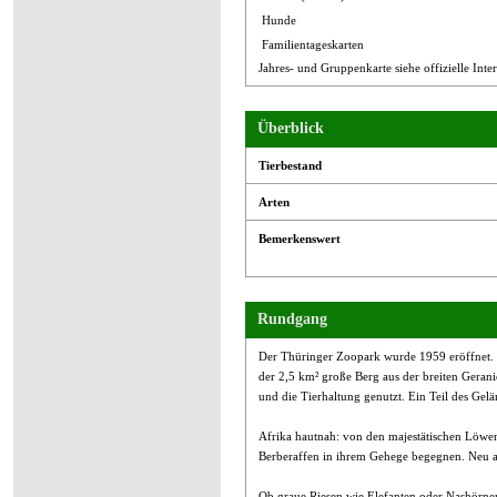
Hunde
Familientageskarten
Jahres- und Gruppenkarte siehe offizielle Inter
Überblick
Tierbestand
Arten
Bemerkenswert
Rundgang
Der Thüringer Zoopark wurde 1959 eröffnet. 
der 2,5 km² große Berg aus der breiten Geran
und die Tierhaltung genutzt. Ein Teil des Gel
Afrika hautnah: von den majestätischen Löwen
Berberaffen in ihrem Gehege begegnen. Neu a
Ob graue Riesen wie Elefanten oder Nashörne